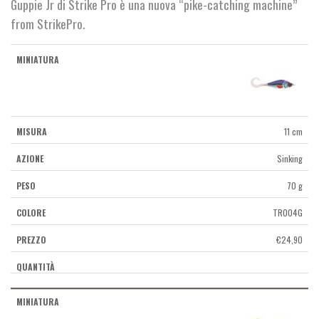
Guppie Jr di Strike Pro è una nuova “pike-catching machine”
from StrikePro.
11 cm
Sinking
70 g
TR004G
€
24,90