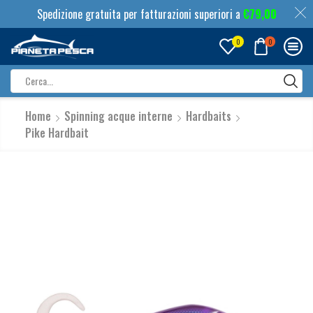
Spedizione gratuita per fatturazioni superiori a
€
79,00
0
0
Search
input
Home
Spinning acque interne
Hardbaits
Pike Hardbait