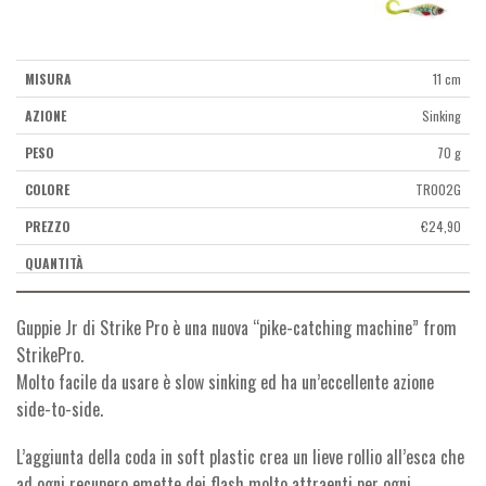
11 cm
Sinking
70 g
TR002G
€
24,90
Guppie Jr di Strike Pro è una nuova “pike-catching machine” from
StrikePro.
Molto facile da usare è slow sinking ed ha un’eccellente azione
side-to-side.
L’aggiunta della coda in soft plastic crea un lieve rollio all’esca che
ad ogni recupero emette dei flash molto attraenti per ogni