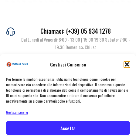
Chiamaci: (+39) 05 934 1278
Dal Lunedì al Venerdì: 8:00 - 13:00 | 15:00 19:30 Sabato: 7:00 -
19:30 Domenica: Chiuso
Gestisci Consenso
Contattaci
Per fornire le migliori esperienze, utilizziamo tecnologie come i cookie per
memorizzare e/o accedere alle informazioni del dispositivo. Il consenso a queste
tecnologie ci permetterà di elaborare dati come il comportamento di navigazione o
ID unici su questo sito. Non acconsentire o ritirare il consenso può influire
negativamente su alcune caratteristiche e funzioni.
Gestisci servizi
Accetta
© Pianeta Pesca Viale Marcello Finzi, 563 41122 Modena (MO) | P.I.