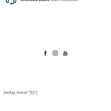
Facebook
Instagram
Youtube
Ricevi le offerte più vantaggiose e molto
altro
[mc4wp_form id="163"]