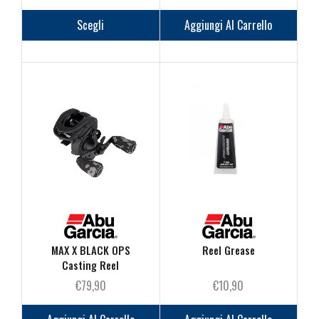
di
Questo
prezzo:
prodotto
Scegli
Aggiungi Al Carrello
da
ha
€179,90
più
a
varianti.
€199,90
Le
opzioni
possono
essere
scelte
nella
pagina
del
prodotto
MAX X BLACK OPS
Reel Grease
Casting Reel
€
79,90
€
10,90