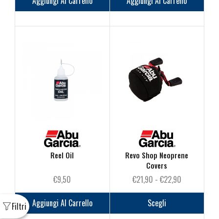
Aggiungi Al Carrello
Aggiungi Al Carrello
Reel Oil
Revo Shop Neoprene
Covers
Fascia
€
9,50
€
21,90
-
€
22,90
di
Questo
prezzo:
prodot
Aggiungi Al Carrello
Scegli
da
ha