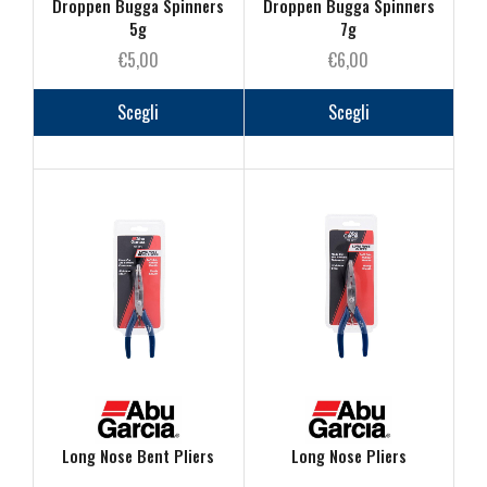
Droppen Bugga Spinners
Droppen Bugga Spinners
5g
7g
€
5,00
€
6,00
Questo
Questo
prodotto
prodot
Scegli
Scegli
ha
ha
più
più
varianti.
varianti
Le
Le
opzioni
opzioni
possono
posson
essere
essere
scelte
scelte
nella
nella
pagina
pagina
del
del
prodotto
prodot
Long Nose Bent Pliers
Long Nose Pliers