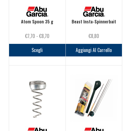
Atom Spoon 35 g
Beast Insta-Spinnerbait
Fascia
€
7,70
-
€
8,70
€
8,80
di
Questo
prezzo:
prodotto
Scegli
Aggiungi Al Carrello
da
ha
€7,70
più
a
varianti.
€8,70
Le
opzioni
possono
essere
scelte
nella
pagina
del