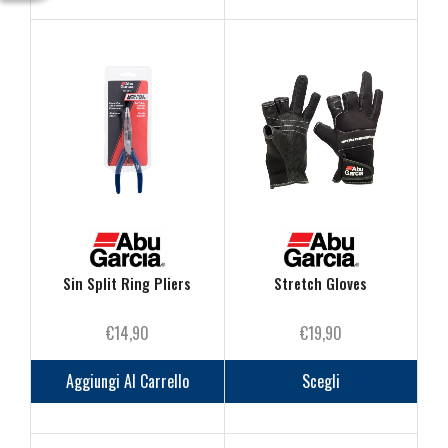
€21,90
più
a
varianti
€22,90
Le
opzioni
posson
essere
scelte
nella
pagina
del
prodot
Sin Split Ring Pliers
Stretch Gloves
€
14,90
€
19,90
Questo
prodot
Aggiungi Al Carrello
Scegli
ha
più