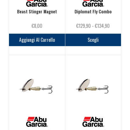
prodotto
Beast Stinger Magnet
Diplomat Fly Combo
Fascia
€
8,00
€
129,90
-
€
134,90
di
Questo
prezzo:
prodot
Aggiungi Al Carrello
Scegli
da
ha
€129,90
più
a
varianti
€134,90
Le
opzioni
posson
essere
scelte
nella
pagina
del
prodot