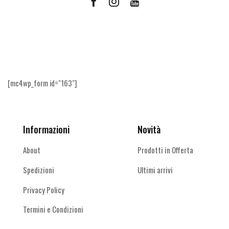
possono
Facebook
Instagram
Youtube
essere
scelte
Ricevi le offerte più vantaggiose e molto
nella
altro
pagina
del
prodotto
[mc4wp_form id="163"]
Informazioni
Novità
About
Prodotti in Offerta
Spedizioni
Ultimi arrivi
Privacy Policy
Termini e Condizioni