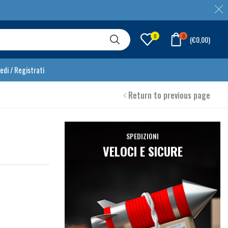
0
0
(
€
0,00
)
edi / Registrati
Return to previous page
SPEDIZIONI
VELOCI E SICURE