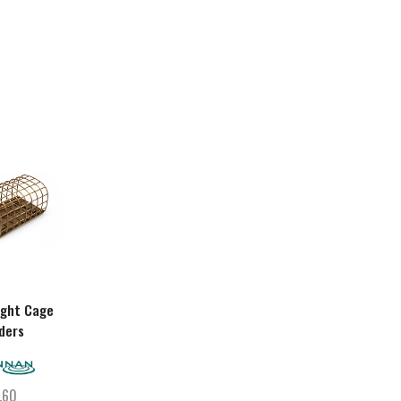
ight Cage
Wide Gape Carp
Pushstop Hair Rigs 
ders
Barbless
Match
,60
€
2,30
€
3,60