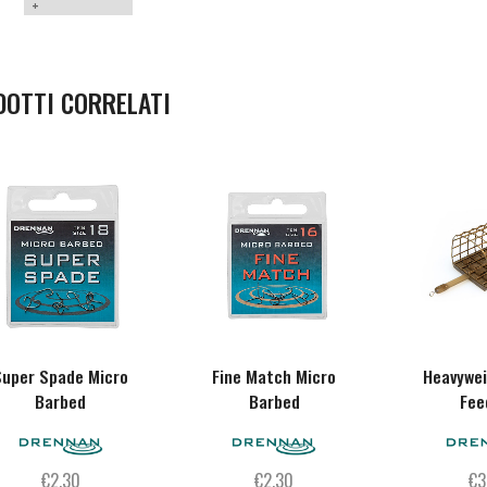
+
DOTTI CORRELATI
Super Spade Micro
Fine Match Micro
Heavywe
Barbed
Barbed
Fee
€
2,30
€
2,30
€
3