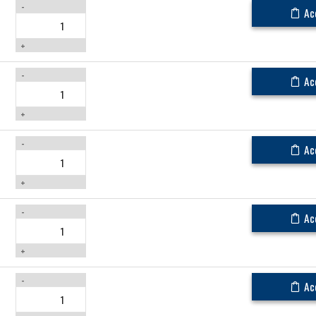
-
Ac
+
-
Ac
+
-
Ac
+
-
Ac
+
-
Ac