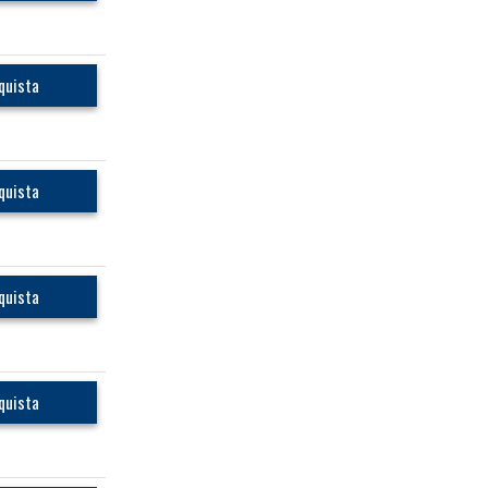
quista
quista
quista
quista