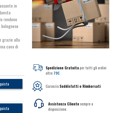
assante in
 Questa
 lo rendono
a bolognese
 grazie alla
enna cava di
Spedizione Gratuita
per tutti gli ordini
oltre
79€
quista
Garanzia
Soddisfatti o Rimborsati
Assistenza Cliente
sempre a
quista
disposizione.