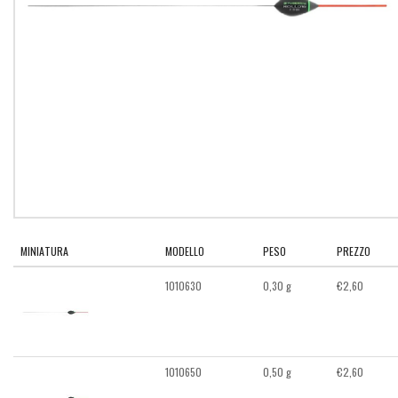
MINIATURA
MODELLO
PESO
PREZZO
1010630
0,30 g
€
2,60
1010650
0,50 g
€
2,60