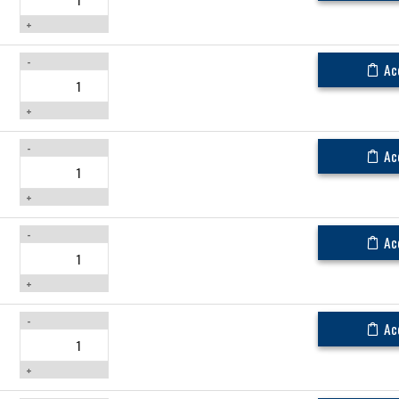
+
-
Ac
+
-
Ac
+
-
Ac
+
-
Ac
+