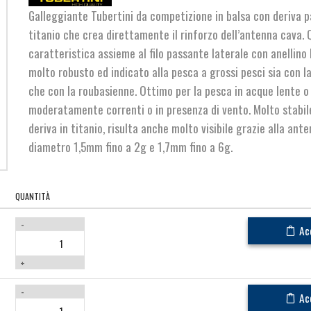
da
Galleggiante Tubertini da competizione in balsa con deriva p
€2,60
titanio che crea direttamente il rinforzo dell’antenna cava.
caratteristica assieme al filo passante laterale con anellino
a
molto robusto ed indicato alla pesca a grossi pesci sia con l
€2,90
che con la roubasienne. Ottimo per la pesca in acque lente o
moderatamente correnti o in presenza di vento. Molto stabile
deriva in titanio, risulta anche molto visibile grazie alla ant
diametro 1,5mm fino a 2g e 1,7mm fino a 6g.
QUANTITÀ
-
Ac
+
-
Ac