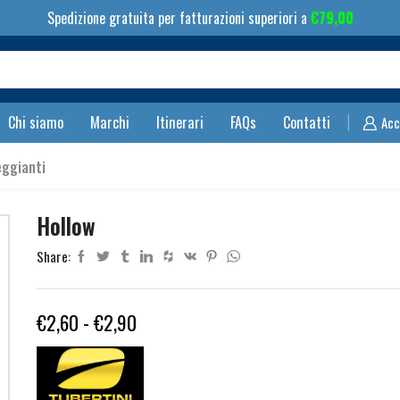
Spedizione gratuita per fatturazioni superiori a
€
79,00
Search
input
Chi siamo
Marchi
Itinerari
FAQs
Contatti
Acc
eggianti
Hollow
Share:
Fascia
€
2,60
-
€
2,90
di
prezzo: