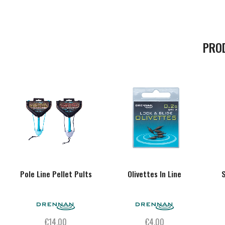
PRO
Pole Line Pellet Pults
Olivettes In Line
€
14,00
€
4,00