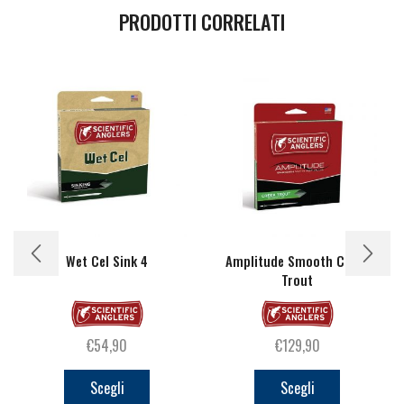
PRODOTTI CORRELATI
Wet Cel Sink 4
Amplitude Smooth Creek
Trout
€
54,90
€
129,90
Questo
Questo
prodotto
prodotto
Scegli
Scegli