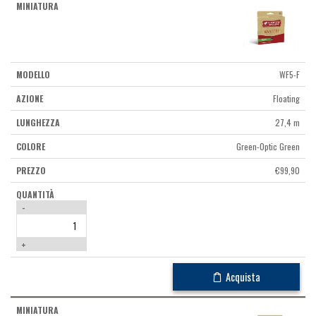
WF5-F
Floating
27,4 m
Green-Optic Green
€
99,90
-
+
Acquista