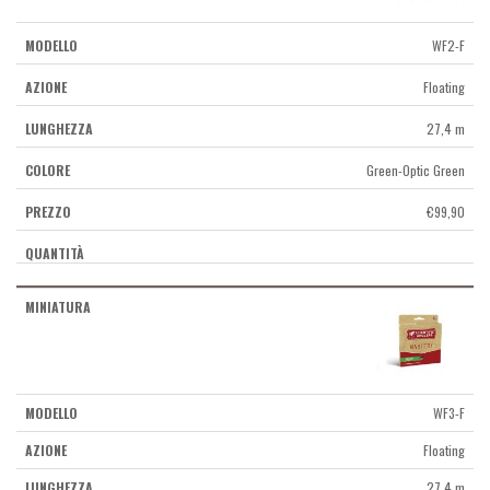
WF2-F
Floating
27,4 m
Green-Optic Green
€
99,90
WF3-F
Floating
27,4 m