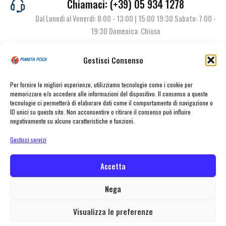
Chiamaci: (+39) 05 934 1278
Dal Lunedì al Venerdì: 8:00 - 13:00 | 15:00 19:30 Sabato: 7:00 -
19:30 Domenica: Chiuso
Gestisci Consenso
Contattaci
Per fornire le migliori esperienze, utilizziamo tecnologie come i cookie per
memorizzare e/o accedere alle informazioni del dispositivo. Il consenso a queste
tecnologie ci permetterà di elaborare dati come il comportamento di navigazione o
ID unici su questo sito. Non acconsentire o ritirare il consenso può influire
negativamente su alcune caratteristiche e funzioni.
Gestisci servizi
Accetta
© Pianeta Pesca Viale Marcello Finzi, 563 41122 Modena (MO) | P.I.
02141860367 | Tel. 059 341278 | info@pianetapesca.it
Nega
Visualizza le preferenze