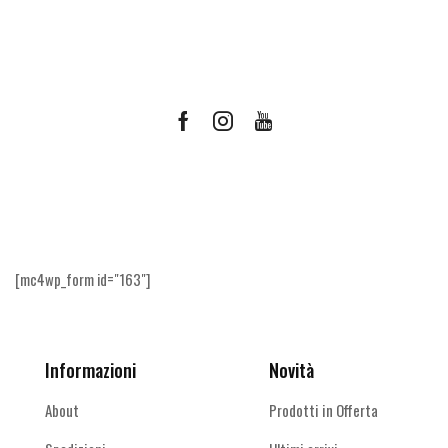
Facebook
Instagram
Youtube
Ricevi le offerte più vantaggiose e molto
altro
[mc4wp_form id="163"]
Informazioni
Novità
About
Prodotti in Offerta