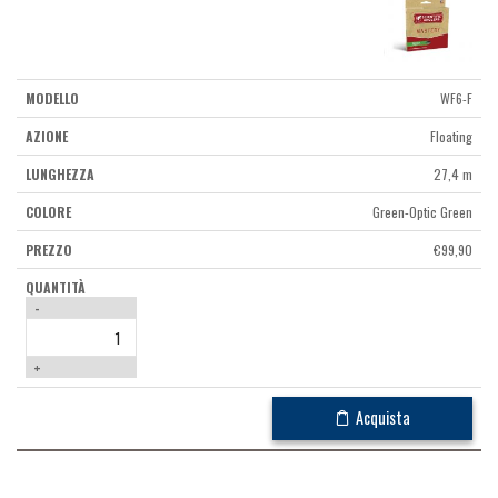
WF6-F
Floating
27,4 m
Green-Optic Green
€
99,90
-
+
Acquista