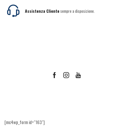
Assistenza Cliente
sempre a disposizione.
Facebook
Instagram
Youtube
Ricevi le offerte più vantaggiose e molto
altro
[mc4wp_form id="163"]