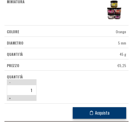
Orange
5 mm
45 g
€
5,25
-
+
Acquista