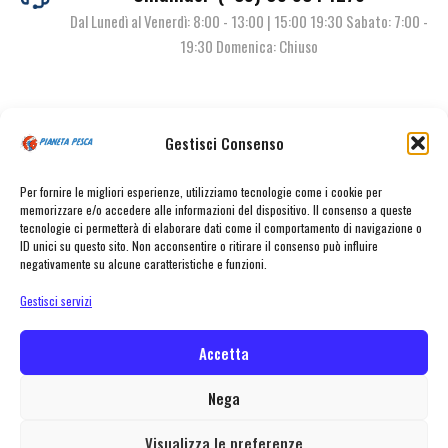
Dal Lunedì al Venerdì: 8:00 - 13:00 | 15:00 19:30 Sabato: 7:00 -
19:30 Domenica: Chiuso
Contattaci
Gestisci Consenso
Per fornire le migliori esperienze, utilizziamo tecnologie come i cookie per
memorizzare e/o accedere alle informazioni del dispositivo. Il consenso a queste
tecnologie ci permetterà di elaborare dati come il comportamento di navigazione o
ID unici su questo sito. Non acconsentire o ritirare il consenso può influire
negativamente su alcune caratteristiche e funzioni.
Gestisci servizi
© Pianeta Pesca Viale Marcello Finzi, 563 41122 Modena (MO) | P.I.
02141860367 | Tel. 059 341278 | info@pianetapesca.it
Accetta
Nega
created with ♥ by
MADL
Visualizza le preferenze