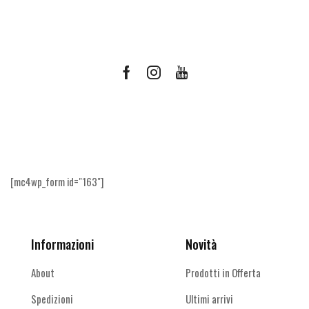
Facebook
Instagram
Youtube
Ricevi le offerte più vantaggiose e molto
altro
[mc4wp_form id="163"]
Informazioni
Novità
About
Prodotti in Offerta
Spedizioni
Ultimi arrivi