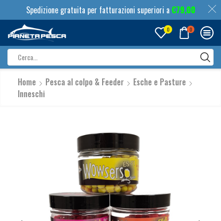
Spedizione gratuita per fatturazioni superiori a
€
79,00
0
0
Search
input
Home
Pesca al colpo & Feeder
Esche e Pasture
Inneschi