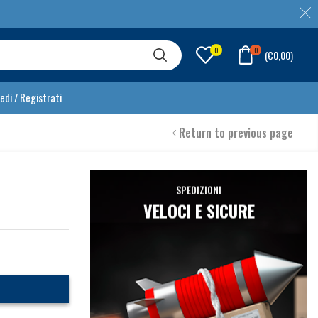
0
0
(
€
0,00
)
edi / Registrati
Return to previous page
SPEDIZIONI
VELOCI E SICURE