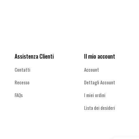
Le
opzioni
possono
Ricevi le offerte più vantaggiose e molto
essere
scelte
altro
nella
pagina
del
Assistenza Clienti
Il mio account
prodotto
Contatti
Account
Recesso
Dettagli Account
FAQs
I miei ordini
Lista dei desideri