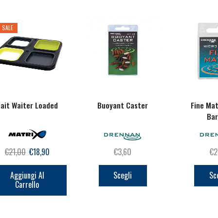
SALE
ait Waiter Loaded
Buoyant Caster
Fine Ma
Ba
Il
Il
€
21,00
€
18,90
€
3,60
€
2
prezzo
prezzo
Questo
originale
attuale
prodotto
Aggiungi Al
Scegli
Sc
Carrello
era:
è:
ha
€21,00.
€18,90.
più
varianti.