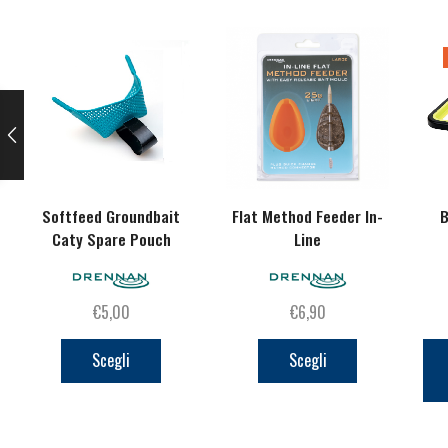
Softfeed Groundbait
Flat Method Feeder In-
B
Caty Spare Pouch
Line
€
5,00
€
6,90
Questo
Questo
prodotto
prodotto
Scegli
Scegli
ha
ha
più
più
varianti.
varianti.