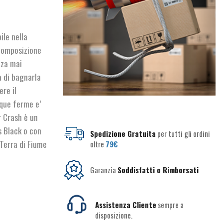
le nella
 composizione
nza mai
a di bagnarla
ere il
que ferme e’
r Crash è un
s Black o con
Spedizione Gratuita
per tutti gli ordini
 Terra di Fiume
oltre
79€
Garanzia
Soddisfatti o Rimborsati
Assistenza Cliente
sempre a
disposizione.