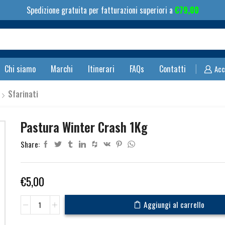
Spedizione gratuita per fatturazioni superiori a
€
79,00
Search
input
Chi siamo
Marchi
Itinerari
FAQs
Contatti
Acc
Sfarinati
Pastura Winter Crash 1Kg
Share:
€
5,00
Pastura
Aggiungi al carrello
Winter
Crash