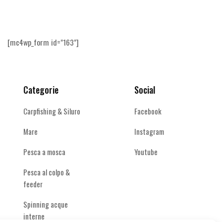
Le
Le
opzioni
opzioni
possono
possono
essere
essere
[mc4wp_form id="163"]
scelte
scelte
nella
nella
pagina
pagina
del
del
Categorie
Social
prodotto
prodotto
Carpfishing & Siluro
Facebook
Mare
Instagram
Pesca a mosca
Youtube
Pesca al colpo &
feeder
Spinning acque
interne