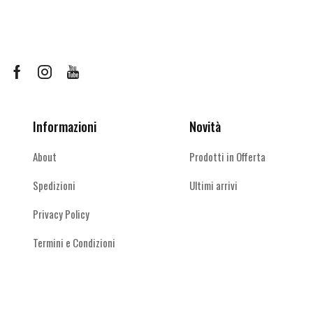
Le
Le
opzioni
opzioni
possono
possono
essere
essere
scelte
scelte
Facebook
Instagram
Youtube
nella
nella
pagina
pagina
del
del
Informazioni
Novità
prodotto
prodotto
About
Prodotti in Offerta
Spedizioni
Ultimi arrivi
Privacy Policy
Termini e Condizioni