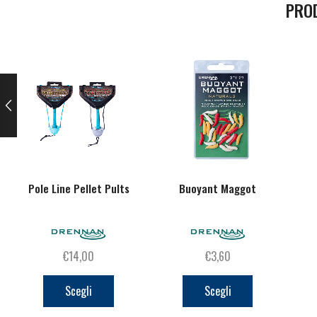
PRO
Pole Line Pellet Pults
Buoyant Maggot
€
14,00
€
3,60
Questo
Questo
prodotto
prodotto
Scegli
Scegli
ha
ha