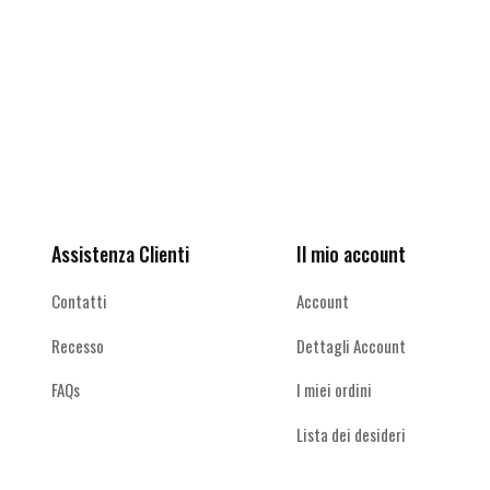
più
più
varianti.
varianti.
Le
Le
opzioni
opzioni
possono
possono
Ricevi le offerte più vantaggiose e molto
essere
essere
scelte
scelte
altro
nella
nella
pagina
pagina
del
del
Assistenza Clienti
Il mio account
prodotto
prodotto
Contatti
Account
Recesso
Dettagli Account
FAQs
I miei ordini
Lista dei desideri