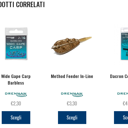
DOTTI CORRELATI
Wide Gape Carp
Method Feeder In-Line
Dacron C
Barbless
€
2,30
€
3,30
€
4
Questo
Questo
prodotto
prodotto
Scegli
Scegli
Sc
ha
ha