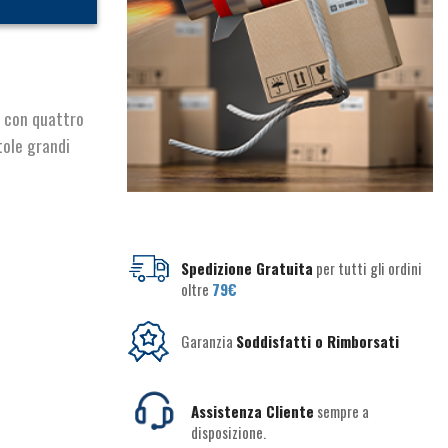
o con quattro
tole grandi
Spedizione Gratuita
per tutti gli ordini
oltre
79€
Garanzia
Soddisfatti o Rimborsati
Assistenza Cliente
sempre a
disposizione.