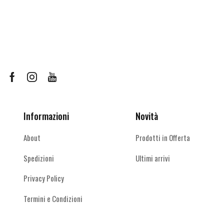
più
più
varianti.
varianti.
Le
Le
opzioni
opzioni
possono
possono
essere
essere
scelte
scelte
Facebook
Instagram
Youtube
nella
nella
pagina
pagina
del
del
Informazioni
Novità
prodotto
prodotto
About
Prodotti in Offerta
Spedizioni
Ultimi arrivi
Privacy Policy
Termini e Condizioni