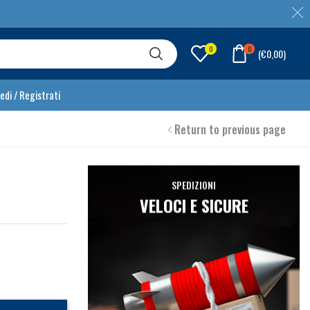
0
0
(
€
0,00
)
edi / Registrati
Return to previous page
SPEDIZIONI
VELOCI E SICURE