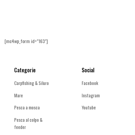
più
più
€21,00.
€
varianti.
varianti.
Le
Le
opzioni
opzioni
possono
possono
essere
essere
[mc4wp_form id="163"]
scelte
scelte
nella
nella
pagina
pagina
del
del
Categorie
Social
prodotto
prodotto
Carpfishing & Siluro
Facebook
Mare
Instagram
Pesca a mosca
Youtube
Pesca al colpo &
feeder