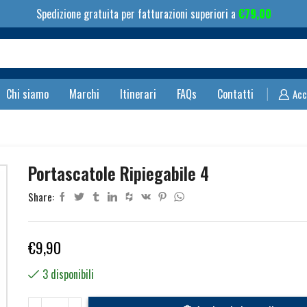
Spedizione gratuita per fatturazioni superiori a
€
79,00
Search
input
Chi siamo
Marchi
Itinerari
FAQs
Contatti
Acc
Portascatole Ripiegabile 4
Share:
€
9,90
3 disponibili
Portascatole