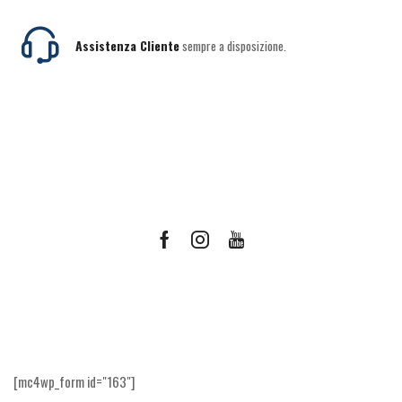
Assistenza Cliente
sempre a disposizione.
Facebook
Instagram
Youtube
Ricevi le offerte più vantaggiose e molto
altro
[mc4wp_form id="163"]