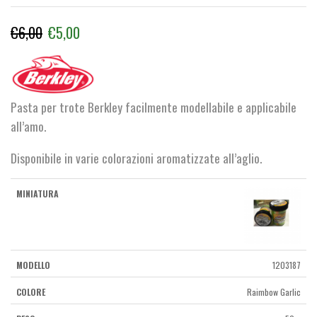
Il
Il
€
6,00
€
5,00
prezzo
prezzo
originale
attuale
era:
è:
Pasta per trote Berkley facilmente modellabile e applicabile
€6,00.
€5,00.
all’amo.
Disponibile in varie colorazioni aromatizzate all’aglio.
1203187
Raimbow Garlic