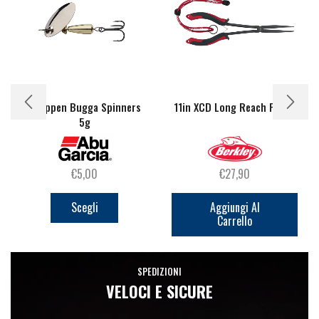
Droppen Bugga Spinners
11in XCD Long Reach Pliers
5g
€
5,00
€
27,90
Questo
prodotto
Scegli
Aggiungi Al
Carrello
ha
più
varianti.
SPEDIZIONI
Le
VELOCI E SICURE
opzioni
possono