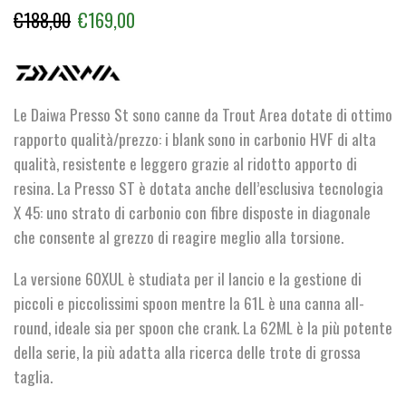
Il
Il
€
188,00
€
169,00
prezzo
prezzo
originale
attuale
era:
è:
Le Daiwa Presso St sono canne da Trout Area dotate di ottimo
€188,00.
€169,00.
rapporto qualità/prezzo: i blank sono in carbonio HVF di alta
qualità, resistente e leggero grazie al ridotto apporto di
resina. La Presso ST è dotata anche dell’esclusiva tecnologia
X 45: uno strato di carbonio con fibre disposte in diagonale
che consente al grezzo di reagire meglio alla torsione.
La versione 60XUL è studiata per il lancio e la gestione di
piccoli e piccolissimi spoon mentre la 61L è una canna all-
round, ideale sia per spoon che crank. La 62ML è la più potente
della serie, la più adatta alla ricerca delle trote di grossa
taglia.