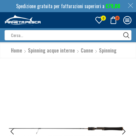
Spedizione gratuita per fatturazioni superiori a
€
79,00
0
0
Search
input
Home
Spinning acque interne
Canne
Spinning