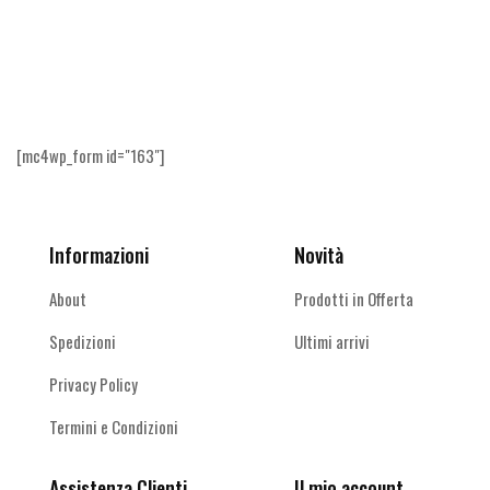
Ricevi le offerte più vantaggiose e molto
altro
[mc4wp_form id="163"]
Informazioni
Novità
About
Prodotti in Offerta
Spedizioni
Ultimi arrivi
Privacy Policy
Termini e Condizioni
Assistenza Clienti
Il mio account