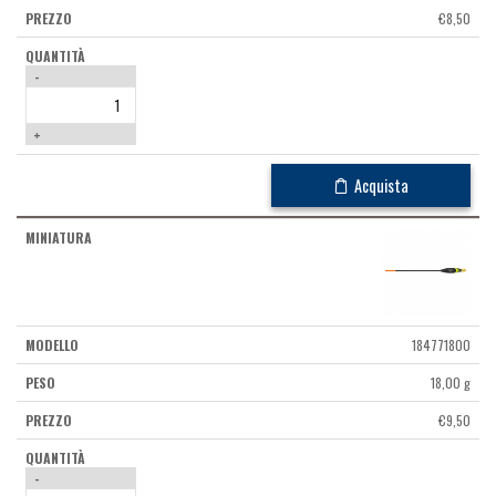
€
8,50
-
+
Acquista
184771800
18,00 g
€
9,50
-