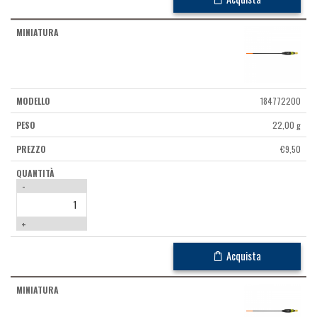
184772200
22,00 g
€
9,50
-
+
Acquista