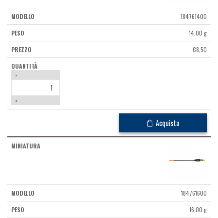
184761400
14,00 g
€
8,50
-
+
Acquista
184761600
16,00 g