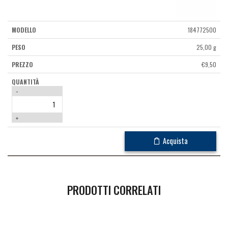
184772500
25,00 g
€
9,50
-
+
Acquista
PRODOTTI CORRELATI