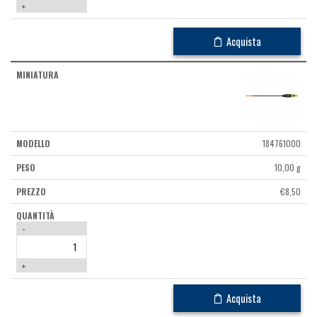
+
Acquista
184761000
10,00 g
€
8,50
-
+
Acquista