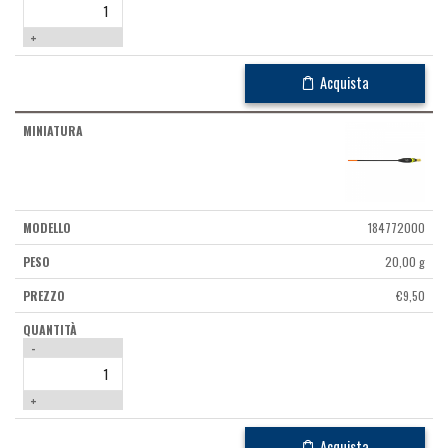
+
Acquista
184772000
20,00 g
€
9,50
-
+
Acquista