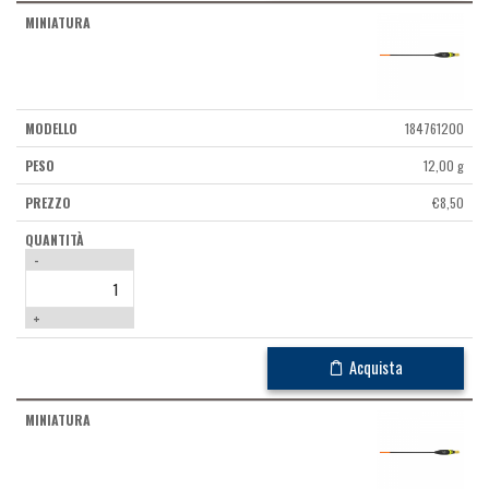
184761200
12,00 g
€
8,50
-
+
Acquista