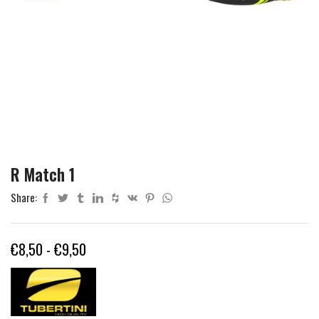
R Match 1
Share:
Fascia
€
8,50
-
€
9,50
di
prezzo:
da