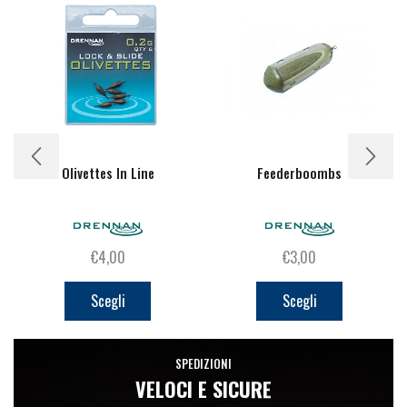
Olivettes In Line
Feederboombs
€
4,00
€
3,00
Questo
Questo
prodotto
prodotto
Scegli
Scegli
ha
ha
più
più
SPEDIZIONI
varianti.
varianti.
VELOCI E SICURE
Le
Le