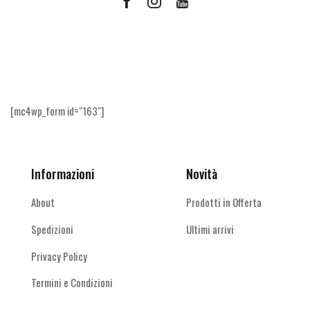
Facebook
Instagram
Youtube
Ricevi le offerte più vantaggiose e molto
altro
[mc4wp_form id="163"]
Informazioni
Novità
About
Prodotti in Offerta
Spedizioni
Ultimi arrivi
Privacy Policy
Termini e Condizioni