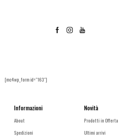
Facebook
Instagram
Youtube
Ricevi le offerte più vantaggiose e molto
altro
[mc4wp_form id="163"]
Informazioni
Novità
About
Prodotti in Offerta
Spedizioni
Ultimi arrivi