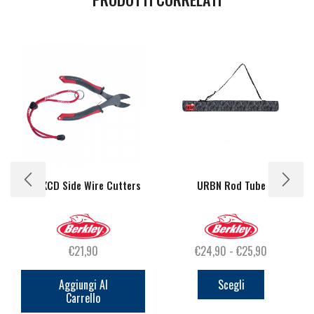
7in XCD Side Wire Cutters
URBN Rod Tube
Fascia
€
21,90
€
24,90
-
€
25,90
Questo
di
prodotto
prezzo:
Aggiungi Al
Scegli
Carrello
ha
da