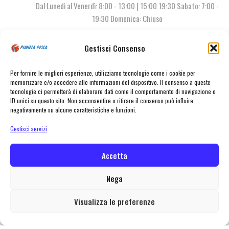
Dal Lunedì al Venerdì: 8:00 - 13:00 | 15:00 19:30 Sabato: 7:00 -
19:30 Domenica: Chiuso
Gestisci Consenso
Contattaci
Per fornire le migliori esperienze, utilizziamo tecnologie come i cookie per
memorizzare e/o accedere alle informazioni del dispositivo. Il consenso a queste
tecnologie ci permetterà di elaborare dati come il comportamento di navigazione o
ID unici su questo sito. Non acconsentire o ritirare il consenso può influire
negativamente su alcune caratteristiche e funzioni.
Gestisci servizi
Accetta
© Pianeta Pesca Viale Marcello Finzi, 563 41122 Modena (MO) | P.I.
02141860367 | Tel. 059 341278 | info@pianetapesca.it
Nega
Visualizza le preferenze
created with ♥ by
MADL