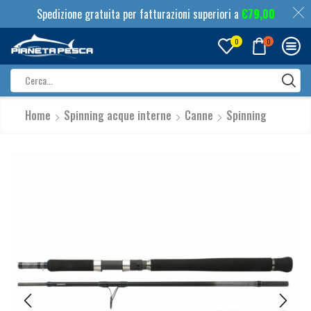
Spedizione gratuita per fatturazioni superiori a
€
79,00
0
0
Search
input
Home
Spinning acque interne
Canne
Spinning