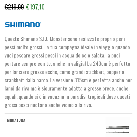
Il
Il
€
219,00
€
197,10
prezzo
prezzo
originale
attuale
era:
è:
Queste Shimano S.T.C Monster sono realizzate proprio per i
€219,00.
€197,10.
pesci molto grossi. La tua compagna ideale in viaggio quando
vuoi pescare grossi pesci in acqua dolce o salata, la puoi
portare sempre con te, anche in valigia! La 240cm è perfetta
per lanciare grosse esche, come grandi stickbait, popper o
crankbait dalla barca. La versione 315cm è perfetta anche per
lanci da riva ma è sicuramente adatta a grosse prede, anche
squali, quando si è in vacazna in paradisi tropicali dove questi
grossi pesci nuotano anche vicino alla riva.