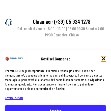
Chiamaci: (+39) 05 934 1278
Dal Lunedì al Venerdì: 8:00 - 13:00 | 15:00 19:30 Sabato: 7:00 -
19:30 Domenica: Chiuso
Contattaci
Gestisci Consenso
Per fornire le migliori esperienze, utilizziamo tecnologie come i cookie per
memorizzare e/o accedere alle informazioni del dispositivo. Il consenso a queste
tecnologie ci permetterà di elaborare dati come il comportamento di navigazione o
ID unici su questo sito. Non acconsentire o ritirare il consenso può influire
negativamente su alcune caratteristiche e funzioni.
Gestisci servizi
© Pianeta Pesca Viale Marcello Finzi, 563 41122 Modena (MO) | P.I.
02141860367 | Tel. 059 341278 | info@pianetapesca.it
Accetta