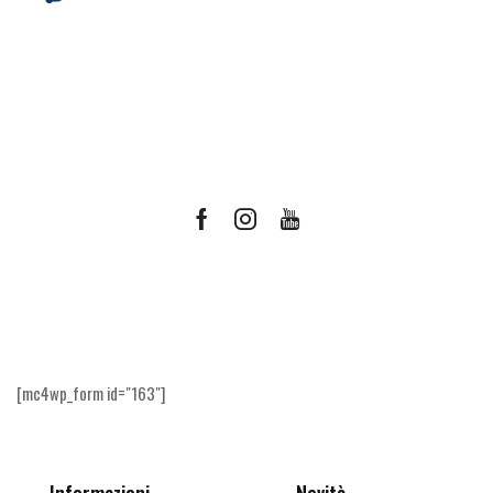
Facebook
Instagram
Youtube
Ricevi le offerte più vantaggiose e molto
altro
[mc4wp_form id="163"]