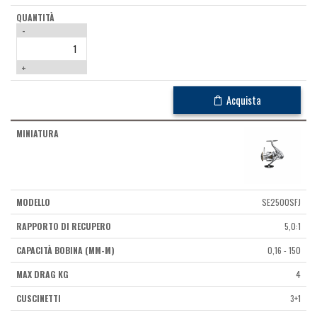
-
+
Acquista
SE2500SFJ
5,0:1
0,16 - 150
4
3+1