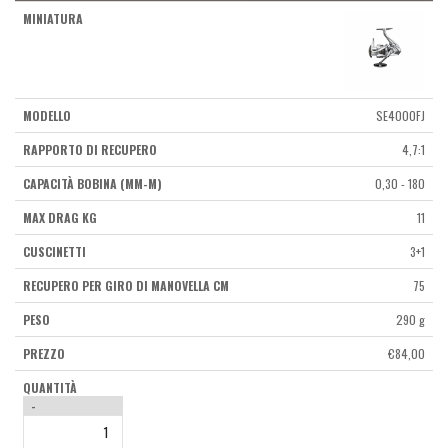
SE4000FJ
4,7:1
0,30 - 180
11
3+1
75
290 g
€
84,00
-