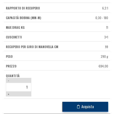
6,2:1
0,30 - 180
11
3+1
99
290 g
€
84,00
-
+
Acquista