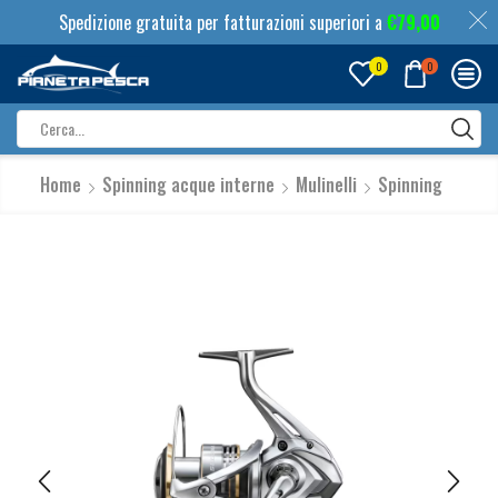
Spedizione gratuita per fatturazioni superiori a
€
79,00
0
0
Search
input
Home
Spinning acque interne
Mulinelli
Spinning