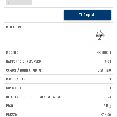
+
Acquista
SEC3000FJ
5,0:1
0,25 - 210
9
3+1
73
245 g
€
74,00