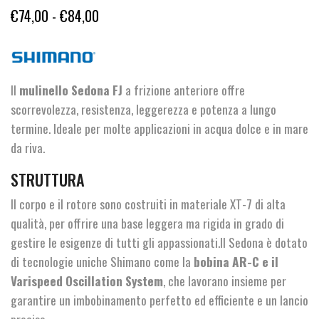
Fascia
€
74,00
-
€
84,00
di
prezzo:
da
Il
mulinello Sedona FJ
a frizione anteriore offre
€74,00
scorrevolezza, resistenza, leggerezza e potenza a lungo
a
termine. Ideale per molte applicazioni in acqua dolce e in mare
da riva.
€84,00
STRUTTURA
Il corpo e il rotore sono costruiti in materiale XT-7 di alta
qualità, per offrire una base leggera ma rigida in grado di
gestire le esigenze di tutti gli appassionati.Il Sedona è dotato
di tecnologie uniche Shimano come la
bobina AR-C e il
Varispeed Oscillation System
, che lavorano insieme per
garantire un imbobinamento perfetto ed efficiente e un lancio
preciso.