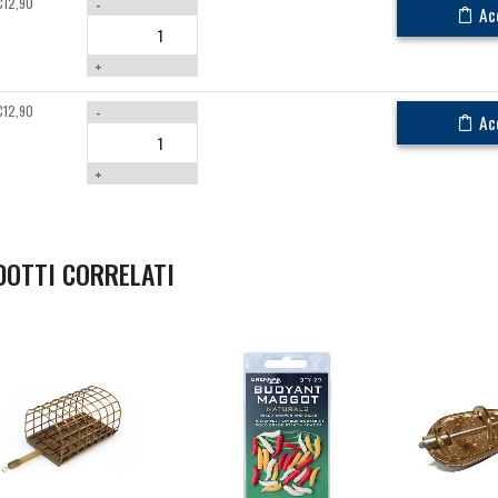
€
12,90
-
Ac
+
€
12,90
-
Ac
+
DOTTI CORRELATI