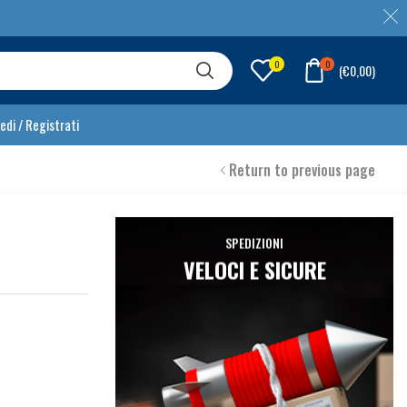
0
0
(
€
0,00
)
edi / Registrati
Return to previous page
SPEDIZIONI
VELOCI E SICURE