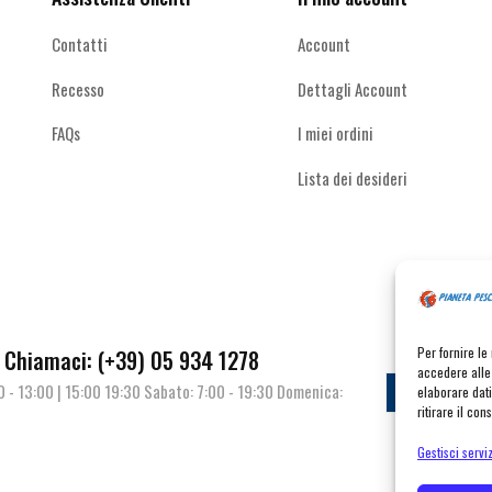
del
del
prodotto
prodotto
Contatti
Account
Recesso
Dettagli Account
FAQs
I miei ordini
Lista dei desideri
Per fornire l
Chiamaci: (+39) 05 934 1278
accedere alle 
00 - 13:00 | 15:00 19:30 Sabato: 7:00 - 19:30 Domenica:
Contat
elaborare dat
ritirare il co
Gestisci serviz