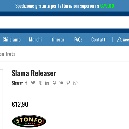
Spedizione gratuita per fatturazioni superiori a
€
79,00
Search
input
Chi siamo
Marchi
Itinerari
FAQs
Contatti
Acc
on Trota
Slama Releaser
Share:
€
12,90