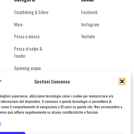
del
del
prodotto
prodotto
Carpfishing & Siluro
Facebook
Mare
Instagram
Pesca a mosca
Youtube
Pesca al colpo &
feeder
Spinning acque
interne
Gestisci Consenso
e migliori esperienze, utilizziamo tecnologie come i cookie per memorizzare e/o
informazioni del dispositivo. Il consenso a queste tecnologie ci permetterà di
taci
i come il comportamento di navigazione o ID unici su questo sito. Non acconsentire o
nsenso può influire negativamente su alcune caratteristiche e funzioni.
i