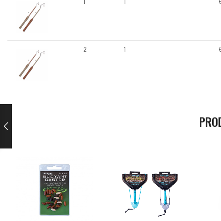
1
1
2
1
PRO