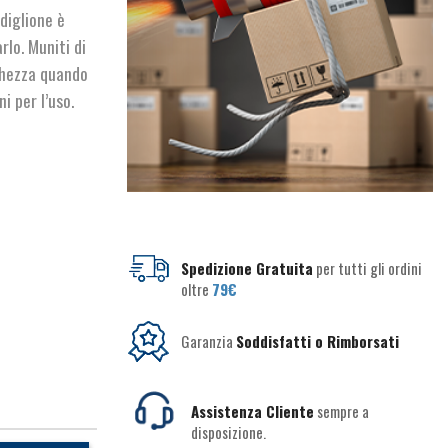
rdiglione è
lo. Muniti di
ghezza quando
i per l’uso.
Spedizione Gratuita
per tutti gli ordini
oltre
79€
Garanzia
Soddisfatti o Rimborsati
Assistenza Cliente
sempre a
disposizione.