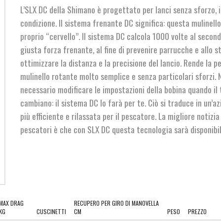
era:
è:
L’SLX DC della Shimano è progettato per lanci senza sforzo, i
€199,00.
€169,00.
condizione. Il sistema frenante DC significa: questa mulinello
proprio “cervello”. Il sistema DC calcola 1000 volte al second
giusta forza frenante, al fine di prevenire parrucche e allo 
ottimizzare la distanza e la precisione del lancio. Rende la p
mulinello rotante molto semplice e senza particolari sforzi. 
necessario modificare le impostazioni della bobina quando il
cambiano: il sistema DC lo farà per te. Ciò si traduce in un’a
più efficiente e rilassata per il pescatore. La migliore notizia 
pescatori è che con SLX DC questa tecnologia sarà disponibil
MAX DRAG
RECUPERO PER GIRO DI MANOVELLA
KG
CUSCINETTI
CM
PESO
PREZZO