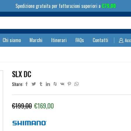
Spedizione gratuita per fatturazioni superiori a
€
79,00
Search
input
Chi siamo
Marchi
Itinerari
FAQs
Contatti
Acc
SLX DC
Share:
Il
Il
€
199,00
€
169,00
prezzo
prezzo
originale
attuale