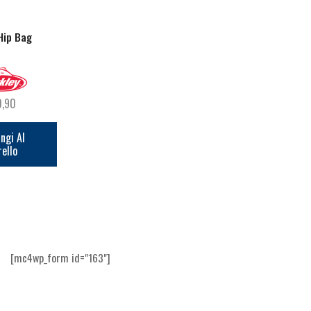
Hip Bag
PowerBait Power Worms
4.5in XCD Side Cut
0,90
€
8,00
€
15,90
ngi Al
Aggiungi Al
Aggiungi Al
rello
Carrello
Carrello
[mc4wp_form id="163"]