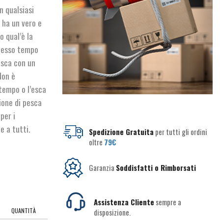
n qualsiasi
 ha un vero e
o qual’è la
stesso tempo
esca con un
Non è
 tempo o l’esca
zione di pesca
per i
e a tutti.
Spedizione Gratuita
per tutti gli ordini
oltre
79€
Garanzia
Soddisfatti o Rimborsati
Assistenza Cliente
sempre a
QUANTITÀ
disposizione.