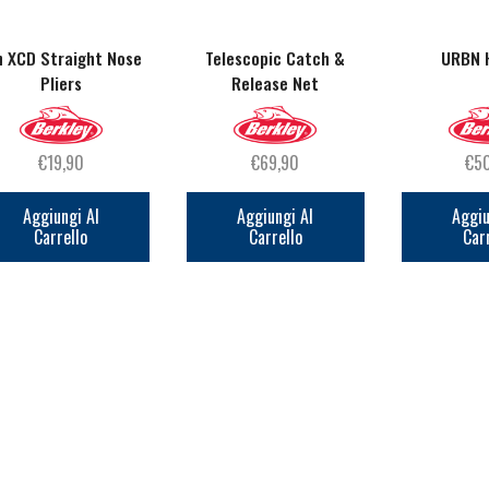
n XCD Straight Nose
Telescopic Catch &
URBN 
Pliers
Release Net
€
19,90
€
69,90
€
5
Aggiungi Al
Aggiungi Al
Aggiu
Carrello
Carrello
Car
Ricevi le offerte più vantaggiose e molto
altro