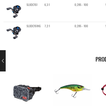
SLXDC151
6,3:1
0,285 - 100
SLXDC151HG
7,2:1
0,285 - 100
PRO