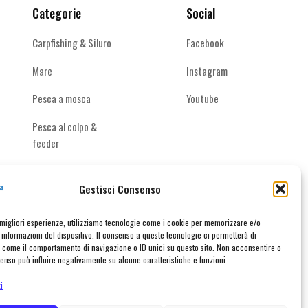
Categorie
Social
Carpfishing & Siluro
Facebook
Mare
Instagram
Pesca a mosca
Youtube
Pesca al colpo &
feeder
Spinning acque
interne
Gestisci Consenso
e migliori esperienze, utilizziamo tecnologie come i cookie per memorizzare e/o
informazioni del dispositivo. Il consenso a queste tecnologie ci permetterà di
i come il comportamento di navigazione o ID unici su questo sito. Non acconsentire o
taci
nsenso può influire negativamente su alcune caratteristiche e funzioni.
i