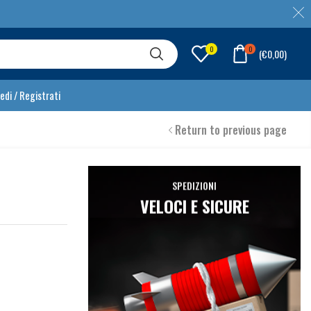
0
0
(
€
0,00
)
edi / Registrati
Return to previous page
SPEDIZIONI
VELOCI E SICURE