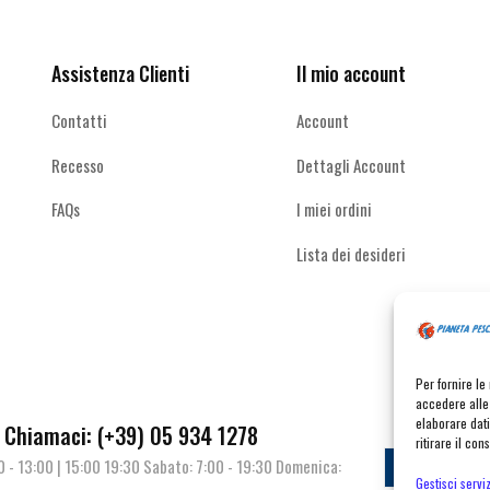
scelte
scelte
nella
nella
pagina
pagina
Assistenza Clienti
Il mio account
del
del
prodotto
prodotto
Contatti
Account
Recesso
Dettagli Account
FAQs
I miei ordini
Lista dei desideri
Per fornire l
accedere alle 
elaborare dat
Chiamaci: (+39) 05 934 1278
ritirare il co
00 - 13:00 | 15:00 19:30 Sabato: 7:00 - 19:30 Domenica:
Contat
Gestisci serviz