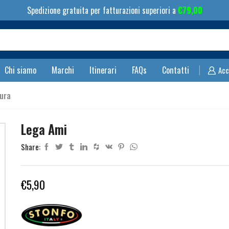
Spedizione gratuita per fatturazioni superiori a
€
79,00
Search
input
Chi siamo
Marchi
Itinerari
FAQs
Contatti
Acc
ura
Lega Ami
Share:
€
5,90