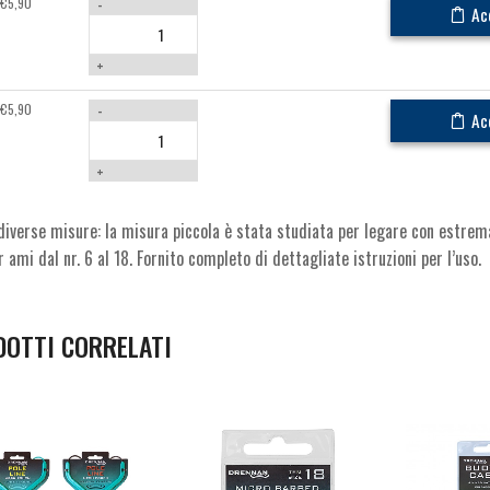
€
5,90
-
Ac
+
€
5,90
-
Ac
+
verse misure: la misura piccola è stata studiata per legare con estrema
 ami dal nr. 6 al 18. Fornito completo di dettagliate istruzioni per l’uso.
DOTTI CORRELATI