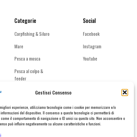
scelte
scelte
nella
nella
pagina
pagina
Categorie
Social
del
del
prodotto
prodotto
Carpfishing & Siluro
Facebook
Mare
Instagram
Pesca a mosca
Youtube
Pesca al colpo &
feeder
Spinning acque
Gestisci Consenso
interne
e migliori esperienze, utilizziamo tecnologie come i cookie per memorizzare e/o
informazioni del dispositivo. Il consenso a queste tecnologie ci permetterà di
i come il comportamento di navigazione o ID unici su questo sito. Non acconsentire o
nsenso può influire negativamente su alcune caratteristiche e funzioni.
taci
i