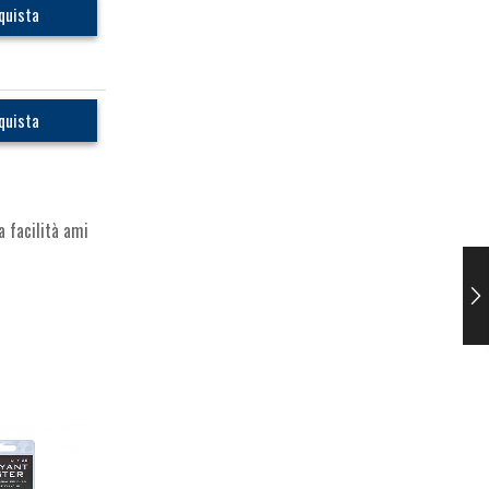
quista
quista
 facilità ami