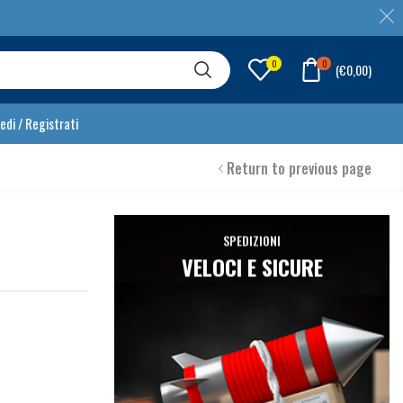
0
0
(
€
0,00
)
edi / Registrati
Return to previous page
SPEDIZIONI
VELOCI E SICURE