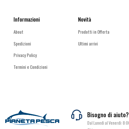
Facebook
Instagram
Youtube
scelte
scelte
nella
nella
pagina
pagina
Informazioni
Novità
del
del
prodotto
prodotto
About
Prodotti in Offerta
Spedizioni
Ultimi arrivi
Privacy Policy
Termini e Condizioni
Bisogno di aiuto?
Dal Lunedì al Venerdì: 8: