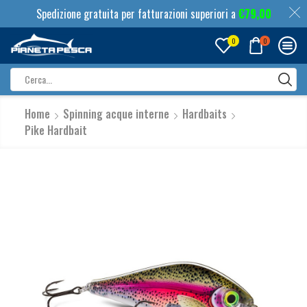
Spedizione gratuita per fatturazioni superiori a
€
79,00
0
0
Search
input
Home
Spinning acque interne
Hardbaits
Pike Hardbait