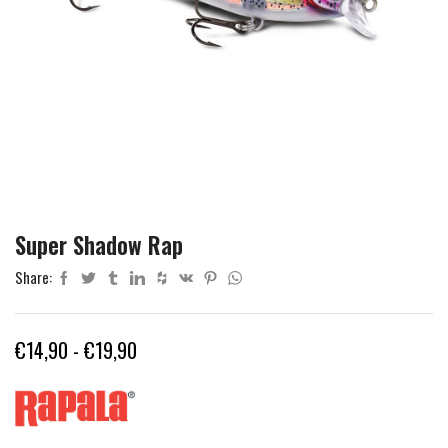
Super Shadow Rap
Share:
Fascia
€
14,90
-
€
19,90
di
prezzo:
da