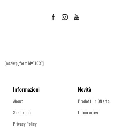
Facebook
Instagram
Youtube
Ricevi le offerte più vantaggiose e molto
altro
[mc4wp_form id="163"]
Informazioni
Novità
About
Prodotti in Offerta
Spedizioni
Ultimi arrivi
Privacy Policy