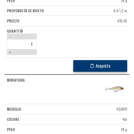
38 g
0,9-1,2 m
€
15,95
-
+
Acquista
SSDR11
Ysh
38 g