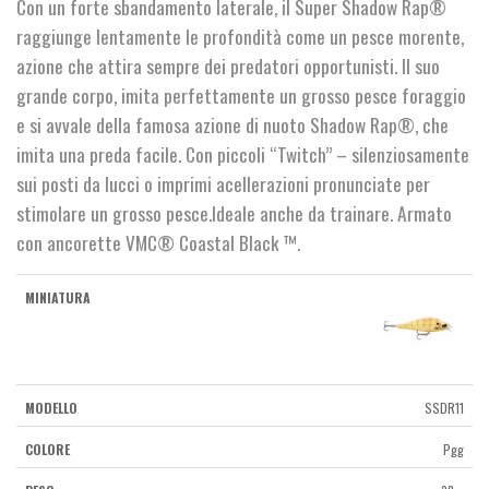
Con un forte sbandamento laterale, il Super Shadow Rap®
€14,90
raggiunge lentamente le profondità come un pesce morente,
a
azione che attira sempre dei predatori opportunisti. Il suo
grande corpo, imita perfettamente un grosso pesce foraggio
€19,90
e si avvale della famosa azione di nuoto Shadow Rap®, che
imita una preda facile. Con piccoli “Twitch” – silenziosamente
sui posti da lucci o imprimi acellerazioni pronunciate per
stimolare un grosso pesce.Ideale anche da trainare. Armato
con ancorette VMC® Coastal Black ™.
SSDR11
Pgg