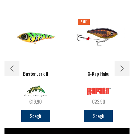
SALE
Buster Jerk II
X-Rap Haku
€
19,90
€
23,90
Questo
Questo
prodotto
prodotto
Scegli
Scegli
ha
ha
più
più