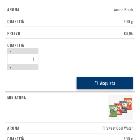
Amino Black
900 g
€
6,95
-
+
Acquista
F1 Sweet Cool Water
800 g