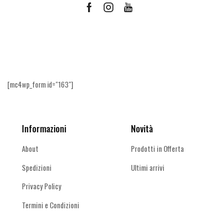
Facebook
Instagram
Youtube
Ricevi le offerte più vantaggiose e molto
altro
[mc4wp_form id="163"]
Informazioni
Novità
About
Prodotti in Offerta
Spedizioni
Ultimi arrivi
Privacy Policy
Termini e Condizioni