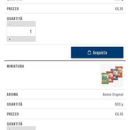
€
6,95
-
+
Acquista
Amino Original
900 g
€
6,95
-