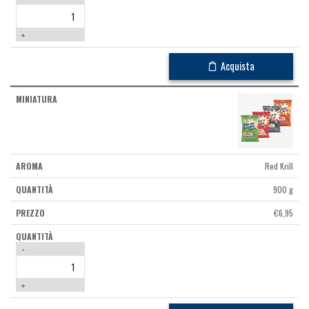
+
Acquista
Red Krill
900 g
€
6,95
-
+