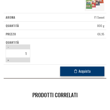
F1 Sweet
800 g
€
6,95
-
+
Acquista
PRODOTTI CORRELATI