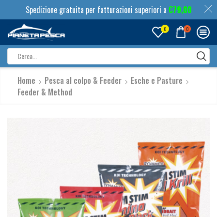
Spedizione gratuita per fatturazioni superiori a
€
79,00
0
0
Search
input
Home
Pesca al colpo & Feeder
Esche e Pasture
Feeder & Method