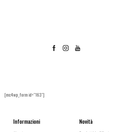
Facebook
Instagram
Youtube
Ricevi le offerte più vantaggiose e molto
altro
[mc4wp_form id="163"]
Informazioni
Novità