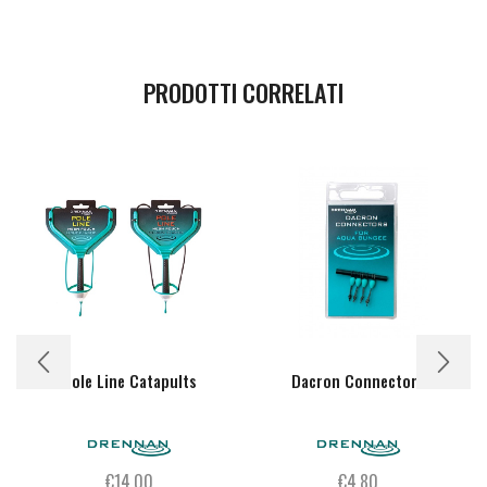
PRODOTTI CORRELATI
Pole Line Catapults
Dacron Connectors
€
14,00
€
4,80