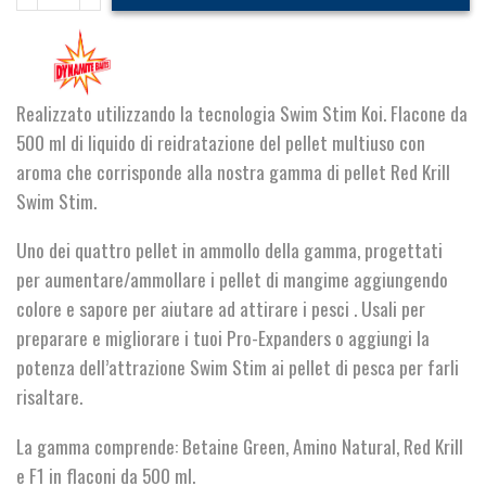
Stim
Pellet
Soak
Red
Krill
Realizzato utilizzando la tecnologia Swim Stim Koi. Flacone da
quantità
500 ml di liquido di reidratazione del pellet multiuso con
aroma che corrisponde alla nostra gamma di pellet Red Krill
Swim Stim.
Uno dei quattro pellet in ammollo della gamma, progettati
per aumentare/ammollare i pellet di mangime aggiungendo
colore e sapore per aiutare ad attirare i pesci . Usali per
preparare e migliorare i tuoi Pro-Expanders o aggiungi la
potenza dell’attrazione Swim Stim ai pellet di pesca per farli
risaltare.
La gamma comprende: Betaine Green, Amino Natural, Red Krill
e F1 in flaconi da 500 ml.