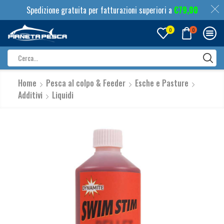
Spedizione gratuita per fatturazioni superiori a
€
79,00
0
0
Search
input
Home
Pesca al colpo & Feeder
Esche e Pasture
Additivi
Liquidi