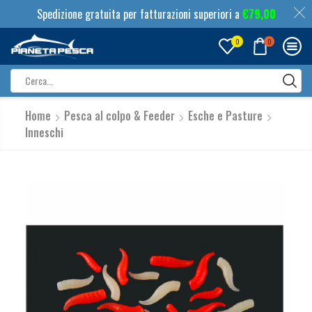
Spedizione gratuita per fatturazioni superiori a
€
79,00
0
0
Search
input
Home
Pesca al colpo & Feeder
Esche e Pasture
Inneschi