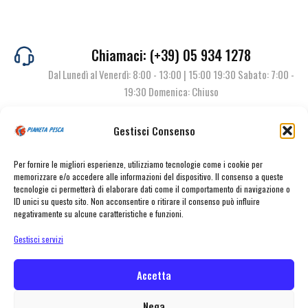
Chiamaci: (+39) 05 934 1278
Dal Lunedì al Venerdì: 8:00 - 13:00 | 15:00 19:30 Sabato: 7:00 -
19:30 Domenica: Chiuso
Gestisci Consenso
Contattaci
Per fornire le migliori esperienze, utilizziamo tecnologie come i cookie per
memorizzare e/o accedere alle informazioni del dispositivo. Il consenso a queste
tecnologie ci permetterà di elaborare dati come il comportamento di navigazione o
ID unici su questo sito. Non acconsentire o ritirare il consenso può influire
negativamente su alcune caratteristiche e funzioni.
Gestisci servizi
Accetta
© Pianeta Pesca Viale Marcello Finzi, 563 41122 Modena (MO) | P.I.
02141860367 | Tel. 059 341278 | info@pianetapesca.it
Nega