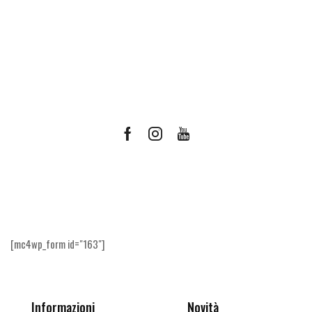
Facebook
Instagram
Youtube
Ricevi le offerte più vantaggiose e molto
altro
[mc4wp_form id="163"]
Informazioni
Novità