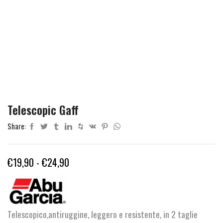
Telescopic Gaff
Share:
Fascia
€
19,90
-
€
24,90
di
prezzo:
da
Telescopico,antiruggine, leggero e resistente, in 2 taglie