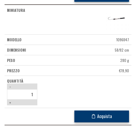
1096847
58/92 cm
280 g
€
19,90
-
+
Acquista