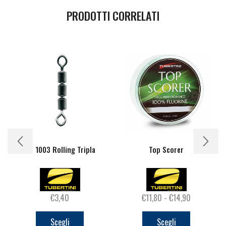
PRODOTTI CORRELATI
TB 1003 Rolling Tripla
Top Scorer
Fascia
€
3,40
€
11,80
-
€
14,90
Questo
Questo
di
prodotto
prodotto
prezzo:
Scegli
Scegli