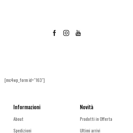
Facebook
Instagram
Youtube
Ricevi le offerte più vantaggiose e molto
altro
[mc4wp_form id="163"]
Informazioni
Novità
About
Prodotti in Offerta
Spedizioni
Ultimi arrivi