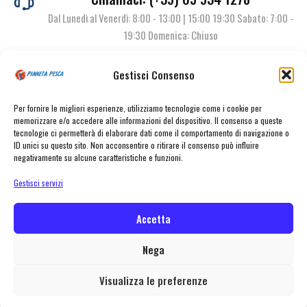
Dal Lunedì al Venerdì: 8:00 - 13:00 | 15:00 19:30 Sabato: 7:00 -
19:30 Domenica: Chiuso
Gestisci Consenso
Contattaci
Per fornire le migliori esperienze, utilizziamo tecnologie come i cookie per
memorizzare e/o accedere alle informazioni del dispositivo. Il consenso a queste
tecnologie ci permetterà di elaborare dati come il comportamento di navigazione o
ID unici su questo sito. Non acconsentire o ritirare il consenso può influire
negativamente su alcune caratteristiche e funzioni.
Gestisci servizi
Accetta
© Pianeta Pesca Viale Marcello Finzi, 563 41122 Modena (MO) | P.I.
02141860367 | Tel. 059 341278 | info@pianetapesca.it
Nega
Visualizza le preferenze
created with ♥ by
MADL