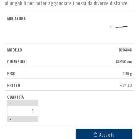
€19,90
allungabili per poter agganciare i pesci da diverse distanze.
a
€24,90
1096848
88/150 cm
400 g
€
24,90
-
+
Acquista