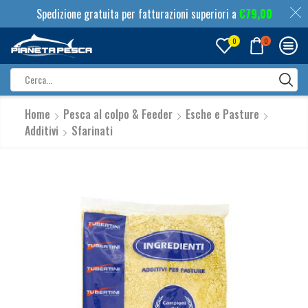
Spedizione gratuita per fatturazioni superiori a
€
79,00
0
0
Search
input
Home
Pesca al colpo & Feeder
Esche e Pasture
Additivi
Sfarinati