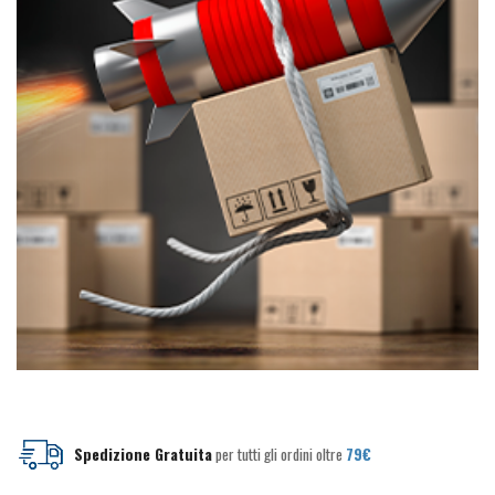
del
del
prodotto
prodotto
Spedizione Gratuita
per tutti gli ordini oltre
79€