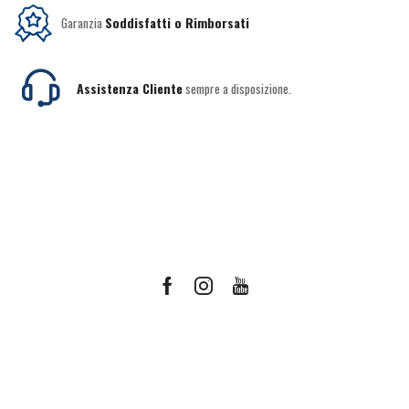
Garanzia
Soddisfatti o Rimborsati
Assistenza Cliente
sempre a disposizione.
Facebook
Instagram
Youtube
Ricevi le offerte più vantaggiose e molto
altro