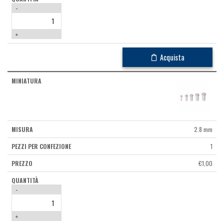
-
+
Acquista
2.8 mm
1
€
1,00
-
+