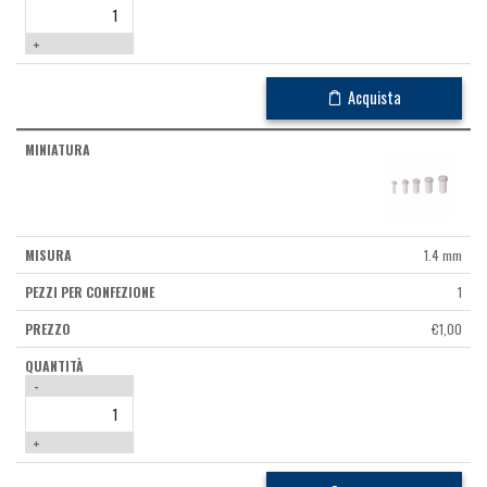
+
Acquista
1.4 mm
1
€
1,00
-
+