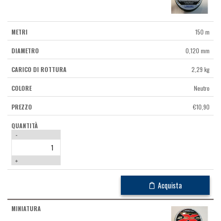
150 m
0,120 mm
2,29 kg
Neutro
€
10,90
-
+
Acquista