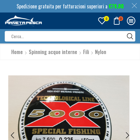
Spedizione gratuita per fatturazioni superiori a
€
79,00
0
0
Search
input
Home
Spinning acque interne
Fili
Nylon