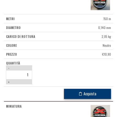
150 m
0,140 mm
2,85 kg
Neutro
€
10,90
-
+
Acquista