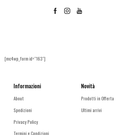
Facebook
Instagram
Youtube
Ricevi le offerte più vantaggiose e molto
altro
[mc4wp_form id="163"]
Informazioni
Novità
About
Prodotti in Offerta
Spedizioni
Ultimi arrivi
Privacy Policy
Termini e Condizioni