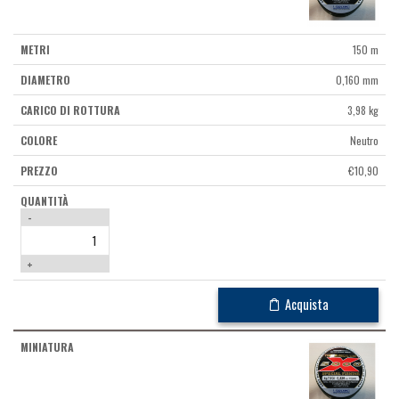
150 m
0,160 mm
3,98 kg
Neutro
€
10,90
-
+
Acquista