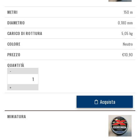
150 m
0,180 mm
5,05 kg
Neutro
€
10,90
-
+
Acquista