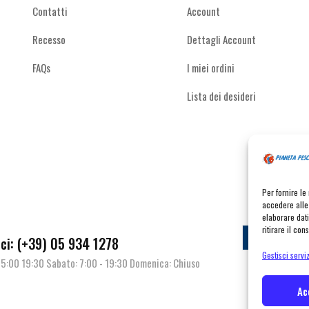
Contatti
Account
Recesso
Dettagli Account
FAQs
I miei ordini
Lista dei desideri
Per fornire l
accedere alle 
elaborare dat
ritirare il co
Contat
i: (+39) 05 934 1278
Gestisci serviz
| 15:00 19:30 Sabato: 7:00 - 19:30 Domenica: Chiuso
Ac