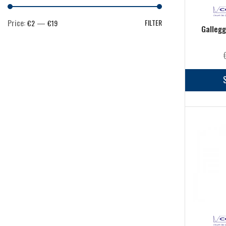
Scatole
(9)
Scatole porta terminali
(5)
Price:
—
FILTER
€2
€19
Gallegg
Starting kit
(0)
Mare
(844)
Abbigliamento
(15)
Ami & Ancorette
(48)
Artificiali
(223)
Buffetteria
(31)
Canne
(130)
Cime
(2)
Cinture & Renali
(7)
Esche e pasture
(19)
FIli
(39)
Galleggianti
(14)