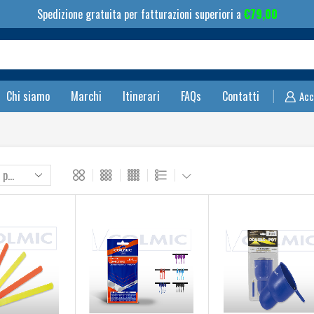
Spedizione gratuita per fatturazioni superiori a
€
79,00
Search
input
Chi siamo
Marchi
Itinerari
FAQs
Contatti
Acc