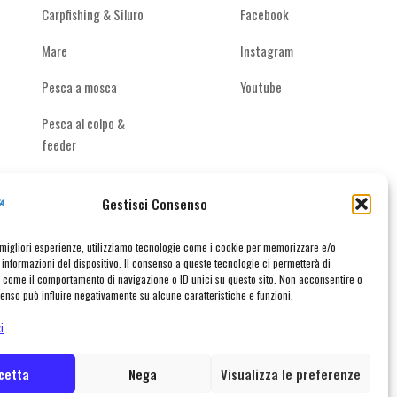
Carpfishing & Siluro
Facebook
Mare
Instagram
Pesca a mosca
Youtube
Pesca al colpo &
feeder
Spinning acque
interne
Gestisci Consenso
e migliori esperienze, utilizziamo tecnologie come i cookie per memorizzare e/o
informazioni del dispositivo. Il consenso a queste tecnologie ci permetterà di
i come il comportamento di navigazione o ID unici su questo sito. Non acconsentire o
nsenso può influire negativamente su alcune caratteristiche e funzioni.
taci
i
cetta
Nega
Visualizza le preferenze