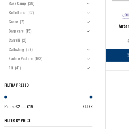
Base Camp
(38)
Buffetteria
(32)
Canne
(7)
Ante
Carp care
(15)
Carrelli
(2)
Catfishing
(37)
Esche e Pasture
(163)
Fili
(41)
Manici & Teste Guadino
(7)
FILTRA PREZZO
Minuteria
(264)
Mulinelli
(44)
Pasturazione
(64)
Price:
—
FILTER
€2
€19
Piombi
(13)
FILTER BY PRICE
Rod Pod & Accessori
(10)