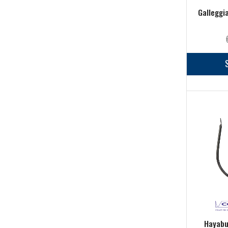
Guadini Per Esche
(0)
Galleggi
Minuteria
(93)
Mulinelli
(101)
Nautica
(26)
Pasture
(2)
Pinze, Forbici e Coltelli
(41)
Piombo
(6)
Scatole Magnetiche
(0)
Scatole Portaesche
(8)
Starting Kit
(1)
Pesca a mosca
(113)
Abbigliamento
(13)
Accessori Mosca
(25)
Buffetteria
(2)
Hayabu