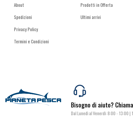
Minuteria
(86)
About
Prodotti in Offerta
Motori Elettrici
(3)
Spedizioni
Ultimi arrivi
Mulinelli
(82)
Privacy Policy
Softbaits
(77)
Termini e Condizioni
Trota e Light fishing
(65)
Bisogno di aiuto?
Chiamac
Dal Lunedì al Venerdì: 8:00 - 13:00 