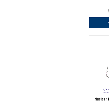
Canne
(11)
Code di topo & Backing
(14)
Guadini
(7)
Materiali da costruzione
(2)
Minuteria
(1)
Morsetti & Accessori costruzione
(2)
Mosche
(0)
Mulinelli
(14)
Scatole porta mosche
(0)
Siliconi & Colle
(24)
Starting kit
(3)
Terminali & Fili
(5)
Pesca al colpo & Feeder
(1042)
Nuclear 
Abbigliamento
(4)