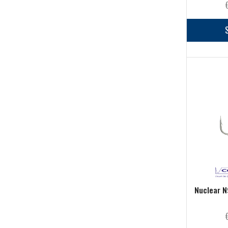
Accessori Per Pasturazione
(57)
Ami
(103)
Buffetteria & Foderi
(33)
Canne
(49)
Elastici e accessori di montaggio
(43)
Esche e Pasture
(145)
Feeder
(80)
Fili
(36)
Galleggianti
(153)
Manici & Teste Guadino
(10)
Minuteria
(128)
Mulinelli
(54)
Nuclear N
Nasse e Portanasse
(10)
Ombrelloni
(1)