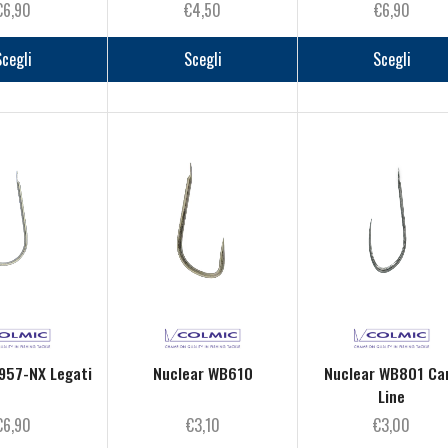
€
6,90
€
4,50
€
6,90
Questo
Questo
prodotto
prodotto
Scegli
Scegli
Scegli
ha
ha
più
più
varianti.
varianti.
Le
Le
opzioni
opzioni
possono
possono
essere
essere
scelte
scelte
nella
nella
pagina
pagina
del
del
prodotto
prodotto
957-NX Legati
Nuclear WB610
Nuclear WB801 Ca
Line
€
6,90
€
3,10
€
3,00