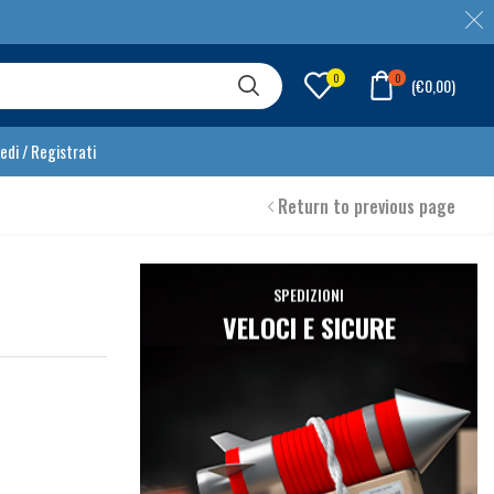
0
0
(
€
0,00
)
edi / Registrati
Return to previous page
SPEDIZIONI
VELOCI E SICURE