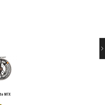
ite MTX
Hydros
Ultraclick