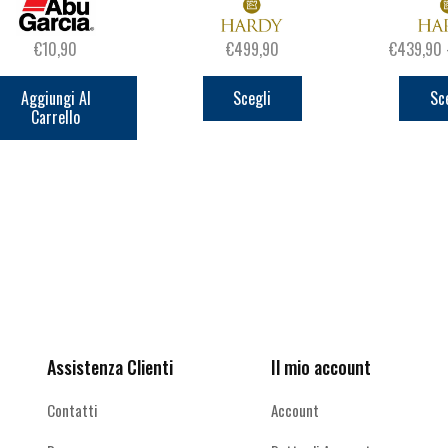
€
10,90
€
499,90
€
439,90
Questo
prodotto
Aggiungi Al
Scegli
Sc
Carrello
ha
più
varianti.
Le
opzioni
possono
Ricevi le offerte più vantaggiose e molto
essere
scelte
altro
nella
pagina
del
Assistenza Clienti
Il mio account
prodotto
Contatti
Account