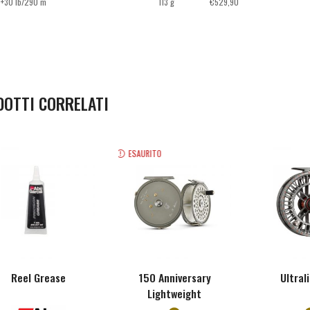
+30 lb/290 m
113 g
€
529,90
DOTTI CORRELATI
ESAURITO
Reel Grease
150 Anniversary
Ultral
Lightweight