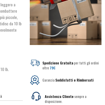
o leggero a
 combattere
più piccole,
idisc da 10 lb
agevolmente
Spedizione Gratuita
per tutti gli ordini
oltre
79€
10 lb.
Garanzia
Soddisfatti o Rimborsati
Assistenza Cliente
sempre a
TÀ
disposizione.