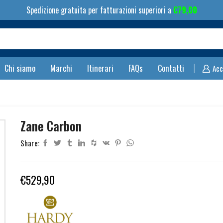
Spedizione gratuita per fatturazioni superiori a
€
79,00
Search
input
Chi siamo
Marchi
Itinerari
FAQs
Contatti
Acc
Zane Carbon
Share:
€
529,90