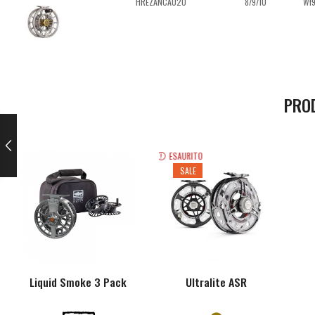
HREZANCA020
8/9/10
Wf9
PRO
ESAURITO
SALE
Liquid Smoke 3 Pack
Ultralite ASR