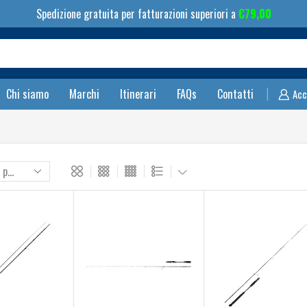
Spedizione gratuita per fatturazioni superiori a
€
79,00
Search
input
Chi siamo
Marchi
Itinerari
FAQs
Contatti
Acc