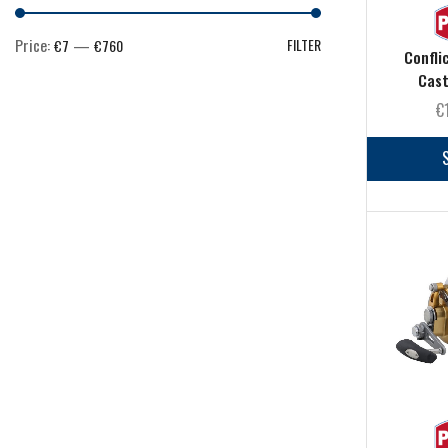
Scatole
(9)
Scatole porta terminali
(5)
Price:
—
FILTER
€7
€760
Confli
Starting kit
(0)
Cast
Mare
€
(844)
Abbigliamento
(15)
Ami & Ancorette
(48)
Artificiali
(223)
Buffetteria
(31)
Canne
(130)
Cime
(2)
Cinture & Renali
(7)
Esche e pasture
(19)
FIli
(39)
Galleggianti
(14)