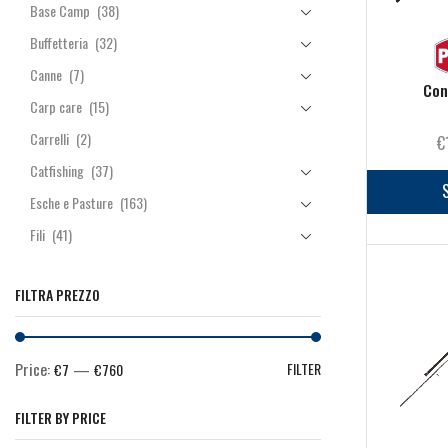
Base Camp
(38)
Buffetteria
(32)
Canne
(7)
Con
Carp care
(15)
Carrelli
(2)
€
Catfishing
(37)
Esche e Pasture
(163)
Fili
(41)
Manici & Teste Guadino
(7)
FILTRA PREZZO
Minuteria
(264)
Mulinelli
(44)
Pasturazione
(64)
Price:
—
FILTER
€7
€760
Piombi
(13)
FILTER BY PRICE
Rod Pod & Accessori
(10)