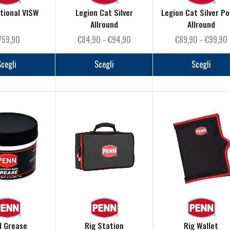
tional VISW
Legion Cat Silver
Legion Cat Silver P
Allround
Allround
Fascia
759,90
€
84,90
-
€
94,90
€
89,90
-
€
99,90
Questo
di
Questo
d
prodotto
prezzo:
prodotto
p
Scegli
Scegli
Scegli
ha
da
ha
più
€84,90
più
varianti.
a
varianti.
Le
€94,90
Le
opzioni
opzioni
possono
possono
essere
essere
scelte
scelte
nella
nella
pagina
pagina
del
del
prodotto
prodotto
l Grease
Rig Station
Rig Wallet