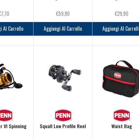
€
7,70
€
59,90
€
29,90
i Al Carrello
Aggiungi Al Carrello
Aggiungi Al Carrell
er VI Spinning
Squall Low Profile Reel
Waist Bag