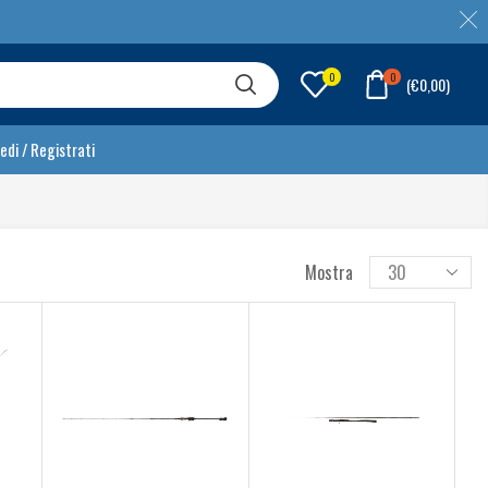
0
0
(
€
0,00
)
edi / Registrati
Mostra