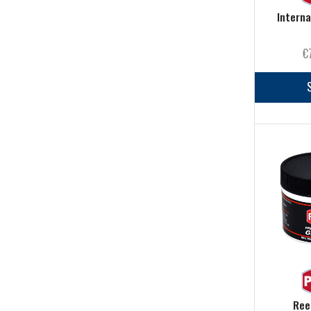
Guadini Per Esche
(0)
Interna
Minuteria
(93)
€
Mulinelli
(101)
Nautica
(26)
Pasture
(2)
Pinze, Forbici e Coltelli
(41)
Piombo
(6)
Scatole Magnetiche
(0)
Scatole Portaesche
(8)
Starting Kit
(1)
Pesca a mosca
(113)
Abbigliamento
(13)
Accessori Mosca
(25)
Buffetteria
(2)
Ree