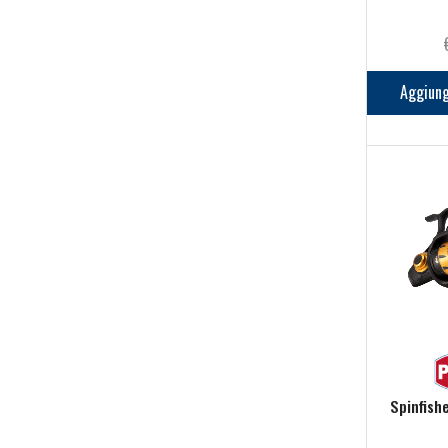
Canne
(11)
Code di topo & Backing
(14)
Guadini
(7)
Aggiung
Materiali da costruzione
(2)
Minuteria
(1)
Morsetti & Accessori costruzione
(2)
Mosche
(0)
Mulinelli
(14)
Scatole porta mosche
(0)
Siliconi & Colle
(24)
Starting kit
(3)
Terminali & Fili
(5)
Pesca al colpo & Feeder
(1042)
Spinfish
Abbigliamento
(4)