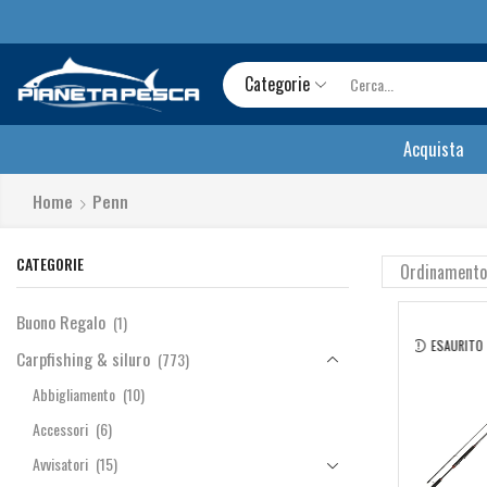
Categorie
Acquista
Home
Penn
CATEGORIE
Buono Regalo
(1)
ESAURITO
Carpfishing & siluro
(773)
Abbigliamento
(10)
Accessori
(6)
Avvisatori
(15)