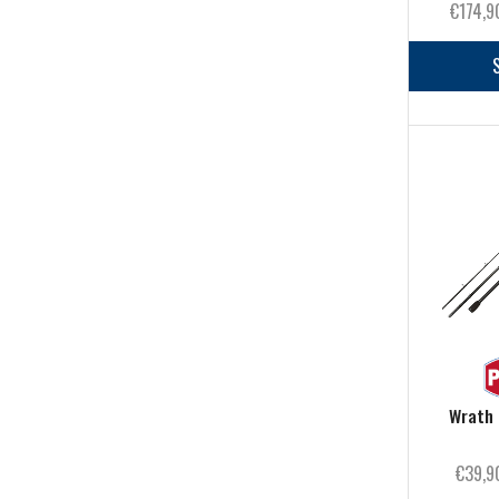
€
174,9
Accessori Per Pasturazione
(57)
Ami
(103)
Buffetteria & Foderi
(33)
Canne
(49)
Elastici e accessori di montaggio
(43)
Esche e Pasture
(145)
Feeder
(80)
Fili
(36)
Galleggianti
(153)
Manici & Teste Guadino
(10)
Minuteria
(128)
Mulinelli
(54)
Wrath 
Nasse e Portanasse
(10)
€
39,9
Ombrelloni
(1)