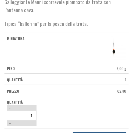
Galleggiante Manni scorrevole piombato da trota con
l’antenna cava.
Tipica “ballerina” per la pesca della trota.
6,00 g
1
€
2,80
-
+