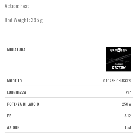
Action: Fast
Rod Weight: 395 g
OTC78H CHUGGER
7'8''
250 g
8-12
Fast