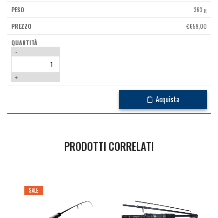
363 g
€
659,00
-
+
Acquista
PRODOTTI CORRELATI
SALE