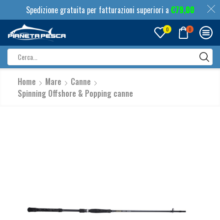
Spedizione gratuita per fatturazioni superiori a
€
79,00
0
0
Search
input
Home
Mare
Canne
Spinning Offshore & Popping canne