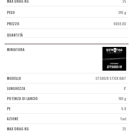
25
395 g
€
659,00
OTS80/8 STICK BAIT
8'
180 g
6-8
Fast
25