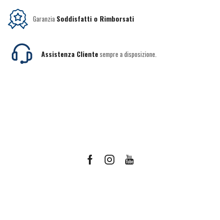
Garanzia
Soddisfatti o Rimborsati
Assistenza Cliente
sempre a disposizione.
Facebook
Instagram
Youtube
Ricevi le offerte più vantaggiose e molto
altro