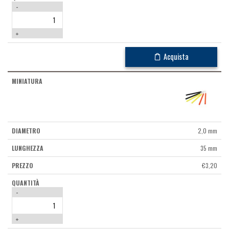
-
+
Acquista
2,0 mm
35 mm
€
3,20
-
+